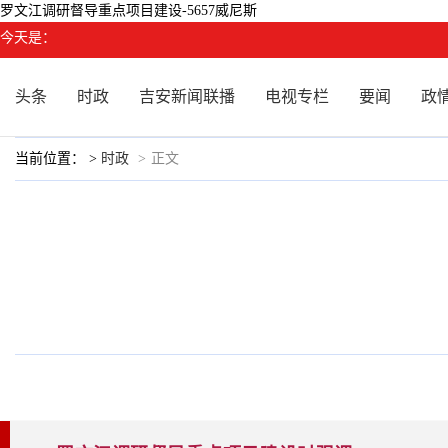
罗文江调研督导重点项目建设-5657威尼斯
今天是：
头条
时政
吉安新闻联播
电视专栏
要闻
政
当前位置： >
时政
>
正文