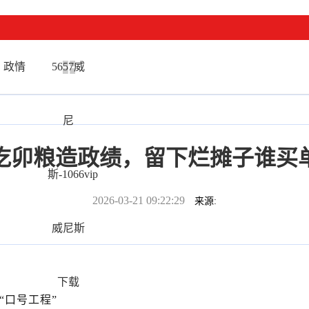
政情
5657威
尼
吃卯粮造政绩，留下烂摊子谁买
斯-1066vip
2026-03-21 09:22:29
来源:
威尼斯
下载
“口号工程
”