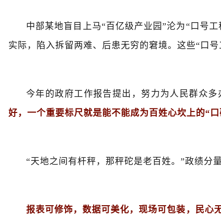
中部某地盲目上马“百亿级产业园”沦为“口号工
实际，陷入拆留两难、后患无穷的窘境。这些“口号
今年的政府工作报告提出，努力为人民群众多办
好，一个重要标尺就是能不能成为百姓心坎上的“口
“天地之间有杆秤，那秤砣是老百姓。”政绩分
报表可修饰，数据可美化，现场可包装，民心