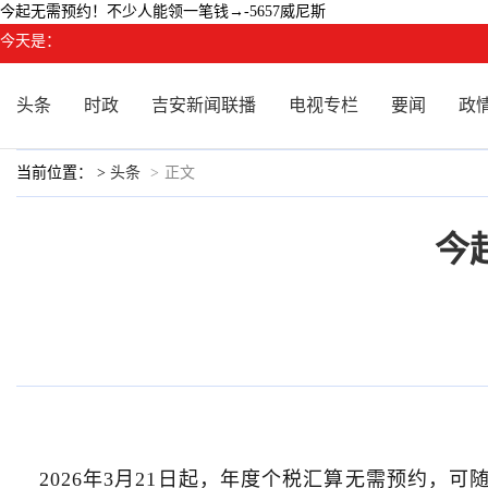
今起无需预约！不少人能领一笔钱→-5657威尼斯
今天是：
头条
时政
吉安新闻联播
电视专栏
要闻
政
当前位置： >
头条
>
正文
今
2026年3月21日起，年度个税汇算无需预约，可