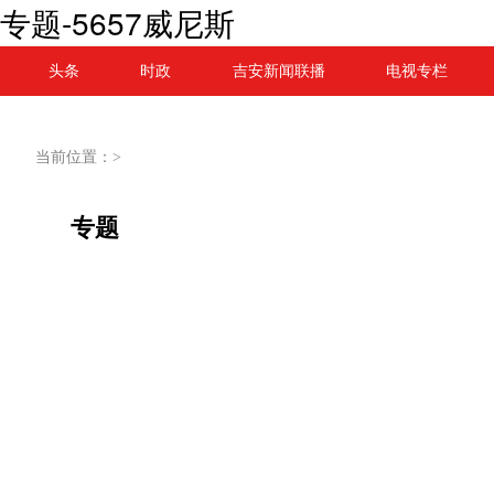
专题-5657威尼斯
头条
时政
吉安新闻联播
电视专栏
当前位置：>
专题