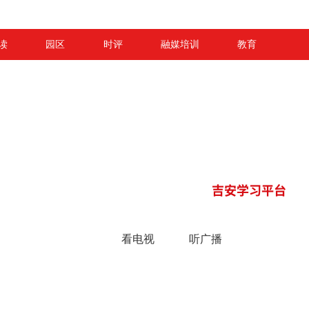
读
园区
时评
融媒培训
教育
看电视
听广播