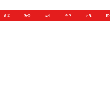
要闻
政情
民生
专题
文旅
悦