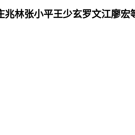
兆林张小平王少玄罗文江廖宏等参