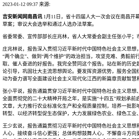
2023-01-12 09:37
来源:
吉安新闻网南昌讯
1月11日，省十四届人大一次会议在南昌
草案；审议大会选举和通过人选办法草案。
省委常委、宣传部部长庄兆林，省人大常委会副主任张小平；
庄兆林说，报告深入贯彻习近平新时代中国特色社会主义思想
“两个确立”、做到“两个维护”的政治担当，攻坚克难、勇毅
取、催人奋进的好报告。我完全赞同这个报告。站在新的历史
论引导，巩固壮大主流思想舆论。要发挥资源优势，服务全国
动为奋力谱写全面建设社会主义现代化江西的新篇章贡献智慧
张小平说，报告通篇贯穿习近平新时代中国特色社会主义思想
全面贯彻党的二十大精神开局之年，是实施“十四五”规划承
文章，大力推行农业标准化生产和全程质量控制，培养一批影
转型、以经济转型促生态保护，大力发展绿色农业、绿色工业、
王少玄说，报告通篇贯彻习近平新时代中国特色社会主义思想
人心，接续奋斗信心更强；总体构想鼓舞人心，不懈奋斗方向