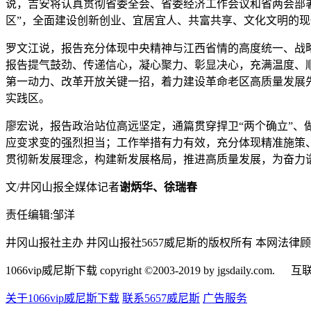
说，吉安将认真贯彻省委全会、省委经济工作会议和省两会部
区”，全面建设创新创业、宜居宜人、共富共享、文化文明的
罗文江说，报告充分体现中央精神与江西省情的高度统一、战
报告提气鼓劲、传递信心，凝心聚力、彰显决心，充满温度、
第一动力、改革开放关键一招，着力建设革命老区高质量发展
实践区。
廖宏说，报告政治站位高远坚定，通篇贯穿捍卫“两个确立”、
应变求变的强烈担当；工作举措有力有效，充分体现精准施策
贯彻新发展理念，构建新发展格局，推进高质量发展，为奋力
文/井冈山报全媒体记者
谢炳华、徐瑞春
责任编辑:邹洋
井冈山报社主办 井冈山报社5657威尼斯的版权所有 本网法律
1066vip威尼斯下载 copyright ©2003-2019 by jgsdaily.com.
互联
关于1066vip威尼斯下载
联系5657威尼斯
广告服务