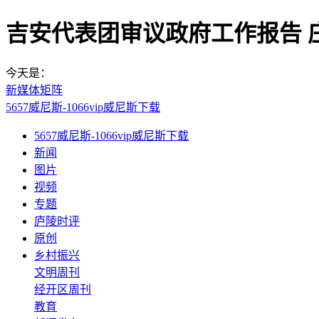
吉安代表团审议政府工作报告 庄
今天是：
新媒体矩阵
5657威尼斯-1066vip威尼斯下载
5657威尼斯-1066vip威尼斯下载
新闻
图片
视频
专题
庐陵时评
原创
乡村振兴
文明周刊
经开区周刊
教育