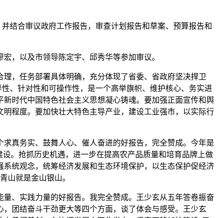
，并结合审议政府工作报告，审查计划报告和草案、预算报告和
廖宏，以及市领导陈定宇、邱秀华等参加审议。
合理，任务部署具体明确，充分体现了省委、省政府坚决捍卫
导性、针对性和可操作性，是一个高举旗帜、维护核心、务实进
平新时代中国特色社会主义思想凝心铸魂。要加强正面宣传和舆
文明程度。要加快壮大特色主导产业，建设工业强市，以实际行
个求真务实、鼓舞人心、催人奋进的好报告，完全赞成。今年是
建设。抢抓历史机遇，进一步在提高农产品质量和培育品牌上做
强系统观念，统筹经济发展和生态环境保护，以生态保护促经济
水青山就是金山银山。
能量、实践力量的好报告。我完全赞成。王少玄从五年答卷振奋
心，团结奋斗干劲更大等四个方面，谈了体会与感受。王少玄