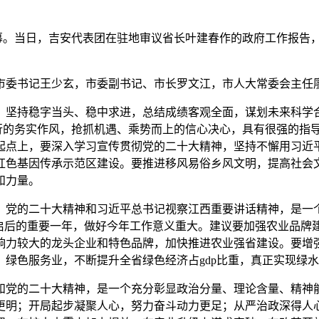
开幕。当日，吉安代表团在驻地审议省长叶建春作的政府工作报告
市委书记王少玄，市委副书记、市长罗文江，市人大常委会主任
，坚持稳字当头、稳中求进，总结成绩客观全面，谋划未来科学
前行的务实作风，抢抓机遇、乘势而上的信心决心，具有很强的指
起点上，要深入学习宣传贯彻党的二十大精神，坚持不懈用习近
红色基因传承示范区建设。要推进移风易俗乡风文明，提高社会
和力量。
、党的二十大精神和习近平总书记视察江西重要讲话精神，是一
前启后的重要一年，做好今年工作意义重大。建议要加强农业品牌
响力较大的龙头企业和特色品牌，加快推进农业强省建设。要增
绿色服务业，不断提升全省绿色经济占gdp比重，真正实现绿
和党的二十大精神，是一个充分彰显政治分量、理论含量、精神
更明；开局起步凝聚人心，努力奋斗动力更足；从严治政深得人