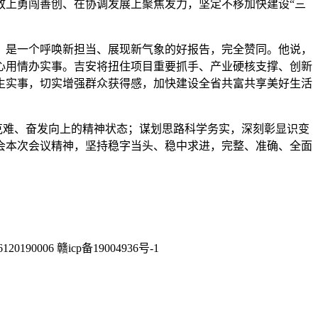
放上勇闯善创、在协调发展上聚焦发力，坚定不移加快建设“三
，是一个呼唤新担当、展现新气象的好报告，完全赞同。他说，
心用情办实事。吉安将扭住项目重要抓手、产业硬核支撑、创新
生实事，切实增强群众获得感，加快建设全省共富共享美好生活
克难、奋发向上的精神状态；谋划思路科学务实，深刻彰显识变
会本次会议精神，坚持稳字当头、稳中求进，完整、准确、全面
0006 赣icp备19004936号-1