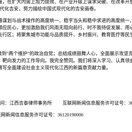
署，在扩大内需上加力提效、在产业升级上谋求突破、在改革开
现代化吉安，努力描绘中国式现代化的吉安画卷。
略谋划与战术操作的高度统一、稳字当头和稳中求进的高度统一
顺应民心，更加激励我们风雨无阻向前行、时不我待促发展、用
先行区；将聚焦城市功能与品质提升、乡村振兴、教育医疗等民
做到“两个维护”的政治自觉；总结成绩鼓舞人心，全面展示攻坚
、靶向发力的工作导向。我完全赞同。我们将深入学习、认真领
谱写全面建设社会主义现代化江西的新篇章贡献力量。
顾问：江西吉泰律师事务所
互联网新闻信息服务许可证号：3612019
网新闻信息服务许可证号：36120190006