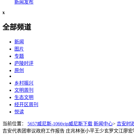
新闻发布
x
全部频道
新闻
图片
专题
庐陵时评
原创
乡村振兴
文明周刊
生态文明
经开区周刊
悦读
当前位置：
5657威尼斯-1066vip威尼斯下载
新闻中心
>
吉安时
吉安代表团审议政府工作报告 庄兆林张小平王少玄罗文江廖宏