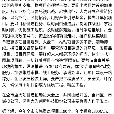
增长的坚实支撑。拼项目必须拼干劲，要跑出项目建设的加速
度。各专业招商队要尽锐出战、尽快出征，大力开展产业链招
商、以商招商、乡情招商，用好产业引导基金，抢先赶早招项
目。要以目标倒逼任务、以时间倒逼进度，制定作战图、拿出
时间表，优化施工组织，及时破解难题，抢时争速推项目。要
紧跟中央政策导向、资金投向和项目走向，抢抓机遇谋项目，
争取更多项目进规划、入盘子，推动项目源源不断、滚动接
续。拼项目关键是拼服务，要营造项目建设的好环境。发展靠
项目，项目靠环境。要扛起人人都是环境的担当，树牢“一切
围着项目转、一切盯着项目干”的鲜明导向。要营造事事关乎
环境的氛围，纵深推进“五型”政府建设，优化“吉事即办”政务
服务，加强集成审批、线上服务、承诺办理，让项目建设一路
绿灯，企业发展轻装上阵。要严把工程质量关、安全关、环保
关，确保每个项目都成为优质工程、精品工程。
在全市重大项目建设动员大会上，井冈山经开区、吉州区、市
城投公司、深圳大为创新科技股份公司主要负责人作了发言。
据了解，今年全市实施重点项目1190个、年度投资2800亿元。