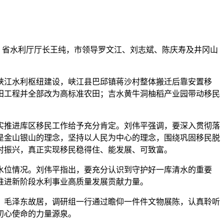
艺，省水利厅厅长王纯，市领导罗文江、刘志斌、陈庆寿及井冈山
峡江水利枢纽建设，峡江县巴邱镇蒋沙村整体搬迁后靠安置移
田工程并全部改为高标准农田；吉水黄牛洞柚稻产业园带动移民
实推进库区移民工作给予充分肯定。刘伟平强调，要深入贯彻落
是金山银山的理念，坚持以人民为中心的理念，围绕巩固移民脱
村振兴，真正实现移民稳得住、能发展、可致富。
水位情况。刘伟平指出，要充分认识到守护好一库清水的重要
推进新阶段水利事业高质量发展贡献力量。
、毛泽东故居，调研组一行通过瞻仰一件件文物展陈，认真聆听
初心使命的力量源泉。