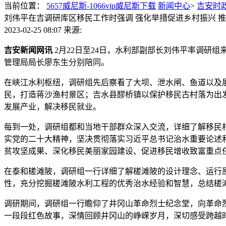
当前位置：
5657威尼斯-1066vip威尼斯下载
新闻中心
>
吉安时
刘伟平在吉调研库区移民工作时强调 强化举措促进乡村振兴 
2023-02-25 08:07
来源:
吉安新闻网讯
2月22日至24日，水利部副部长刘伟平率调研
管理局局长廖东生分别陪同。
在峡江水利枢纽，调研组先后察看了大坝、泄水闸、鱼道以及
民，打造蒋沙渔村景区；吉水县醪桥镇以保护移民古村落为出
发展产业，解决移民就业。
每到一处，调研组都和当地干部群众深入交流，详细了解移民
实党的二十大精神，坚决贯彻落实习近平总书记治水重要论述
贫攻坚成果、深化移民美丽家园建设、促进移民增收致富重点
在泰和槎滩陂，调研组一行详细了解槎滩陂的设计理念、运行
性，充分挖掘槎滩陂水利工程的优秀治水经验和智慧，总结槎
调研期间，调研组一行瞻仰了井冈山革命烈士纪念堂，向革命
一段段红色故事，深情回顾井冈山的峥嵘岁月，深切感受跨越