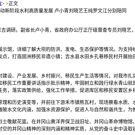
政
> >
正文
推动新阶段水利高质量发展 卢小青刘晓艺王纯罗文江分别陪同
组来吉调研。副省长卢小青，省政府办公厅正厅级督查专员刘晓
展示馆，详细了解大坝的防洪、发电、生态保护等情况。为支持
发点，打造固洲移民非遗小镇；吉水县水田乡孔巷移民村开展抬
村建设、产业发展、乡村振兴、移民生产生活等情况，对我市扎
和移民工作重要讲话指示批示精神，牢固树立和践行绿水青山就
任务，落实政策供给，强化工作举措，促进库区和移民安置区乡
原理和历史演变等，并前往下游禾市镇熊瓦村，现场察看水质、
滩陂水文化内涵，加强水资源保护，促进人与自然和谐共生，为
烈士敬献花篮。在井冈山黄洋界保卫战旧址、井冈山革命博物馆
时空的井冈山精神的深刻内涵和精神实质，从党的奋斗史中汲取