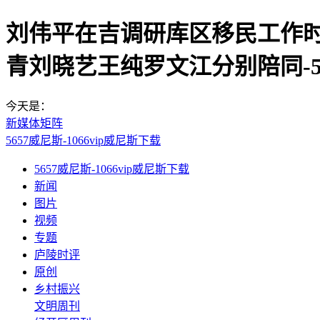
刘伟平在吉调研库区移民工作时
青刘晓艺王纯罗文江分别陪同-5
今天是：
新媒体矩阵
5657威尼斯-1066vip威尼斯下载
5657威尼斯-1066vip威尼斯下载
新闻
图片
视频
专题
庐陵时评
原创
乡村振兴
文明周刊