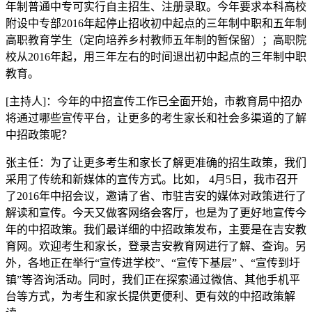
年制普通中专可实行自主招生、注册录取。今年要求本科高校
附设中专部2016年起停止招收初中起点的三年制中职和五年制
高职教育学生（定向培养乡村教师五年制的暂保留）；高职院
校从2016年起，用三年左右的时间退出初中起点的三年制中职
教育。
[主持人]：今年的中招宣传工作已全面开始，市教育局中招办
将通过哪些宣传平台，让更多的考生家长和社会多渠道的了解
中招政策呢？
张主任：为了让更多考生和家长了解更准确的招生政策，我们
采用了传统和新媒体的宣传方式。比如， 4月5日，我市召开
了2016年中招会议，邀请了省、市驻吉安的媒体对政策进行了
解读和宣传。今天又做客网络会客厅，也是为了更好地宣传今
年的中招政策。我们最详细的中招政策发布，主要是在吉安教
育网。欢迎考生和家长，登录吉安教育网进行了解、查询。另
外，各地正在举行“宣传进学校”、“宣传下基层” 、“宣传到圩
镇”等咨询活动。同时，我们正在探索通过微信、其他手机平
台等方式，为考生和家长提供更便利、更有效的中招政策解