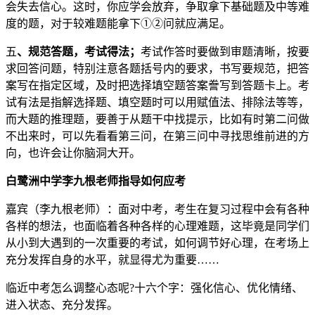
会失去信心。这时，你应学会放弃，争取拿下基础题及中等难
度的题，对于较难题能拿下①②问就应满足。
五
、规范答题，考试得法；
考试作答时要做到审题清晰，按要
求回答问题，特别注意各题括号内的要求，书写要规范，把答
案写在指定区域，及时把选择填空题答案誊写到答题卡上。考
试有法是指解选择题、填空题时可以用赋值法、排除法等等，
而大题的推理题，要善于从题干中找提示，比如有时第二问做
不出来时，可以先看看第三问，在第三问中寻找思维前进的方
向，也许会让你脑洞大开。
白鹭洲中学李九根老师指导如何应考
嘉宾（李九根老师）：面对中考，考生在复习过程中会有各种
各样的想法，也面临着各种各样的心理难题，这毕竟是同学们
从小到大遇到的一次重要的考试，如何调节好心理，在考场上
充分发挥自身的水平，就显得尤为重要……
临近中考怎么调整心态呢?十六个字：强化信心、优化情绪、
进入状态、充分发挥。