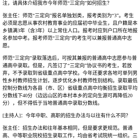
注，请具体介绍我市今年师范“三定向”如何招生？
张主任：师范“三定向”报名单独划类，报考类别为“3”。考生
必须是志愿从事农村教育事业的应届初中毕业生，且户籍是本
乡镇满3年（含3年）以上常住人口。报考时应到户口所在地报
名参加中考。报考师范“三定向”的考生可以兼报普通高中志
愿。
师范“三定向”录取落选后，可按其兼报的普通高中志愿参与普
通高中录取。但是，凡签订了“三定向”协议书的考生，若放
弃，不予录取到省级重点高中学校。今年还要求各地可单列男
性乡村教师招生计划，逐步优化乡村教师性别结构。录取最低
控制分数线为各县（市、区）省级重点高中均衡招生录取平均
分数线下40分（边远山区的本村本乡的定向生源可再降低20
分），但不得低于当地普通高中录取分数线。
[主持人]：今年中职、高职的招生办法与以往有什么不同？
张主任：招生办法和往年基本相同，但是要求更规范。普通
高、中等职业院校招生录取工作，均由省考试院统一组织。三