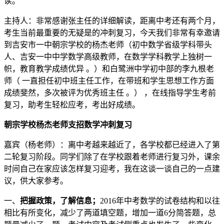
读。
主持人：非常感谢张主任的详细解读，距离中考还有两个月，
考生当前最重要的无疑是的冲刺复习，今天我们非常有幸邀请
到吉安市一中朝宗学校的杨杰老师（初中数学省级学科带头
人、吉安一中中学数学高级教师，在数学学科教学上独树一
帜，教育教学成绩优异 。）和白鹭洲中学初中部的李九根老
师（ 一直担任初中班主任工作，在带班和学生思想工作方面
成绩斐然，多次被评为优秀班主任 。） ，在线指导学生考前
复习，助考生轻松应考，考出好成绩。
朝宗学校杨杰老师支招数学冲刺复习
嘉宾（杨老师）：离中考越来越近了，各学校都已经进入了第
二轮复习阶段。同学们除了在学校跟着老师进行复习外，课余
时间自己在家应该怎样复习迎考，我在这谈一谈自己的一点建
议，供大家参考。
一、
把握政策，了解信息；
2016年中考数学的试卷结构和以往
相比有所变化，减少了两道填空题，增加一道6分简答题，总