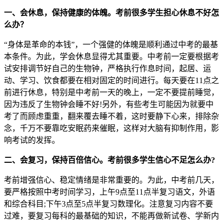
一、会休息，保持健康的体魄。考前很多学生担心休息不好怎
么办？
“身体是革命的本钱”，一个强健的体魄是顺利通过中考的最基
本条件。为此，学会休息显得尤其重要。中考前一定要根据考
试安排调节好自己的生物钟，严格执行作息时间，起居、运
动、学习、饮食都要在相对固定的时间进行。每天要在11点之
前进行休息，特别是中考前一天的晚上，一定不要提前睡觉，
因为违反了生物钟会睡不好!另外，有些考生可能因为就要中
考了而顾虑重重，翻来覆去睡不着，这时要静下心来，排除杂
念，千万不要靠吃安眠药来催眠，这样对大脑有抑制作用，影
响考试的发挥。
二、会复习，保持百倍信心。考前很多学生信心不足怎么办
?
考前增强信心、稳定情绪是非常重要的。为此，中考前几天，
要严格按照中考时间学习，上午9点至11点半复习语文，外语
和综合科目;下午3点至5点半复习数理化。注意复习内容不要
过难，要复习每科的最基础的知识，不能再做新试卷、学新内