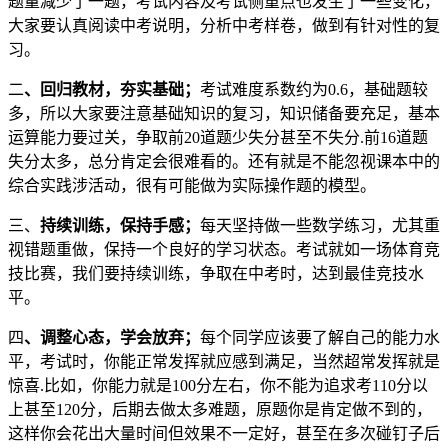
题量减少了一题，考试内容及考试侧重点也发生了一些变化，
大家要认真阅读中考说明，分析中考样卷，做到有针对性的复
习。
二
、回归教材，夯实基础；
考试难度系数约为0.6，基础题较
多，所以大家要注意基础知识的复习，知识储备要充足，基本
运算能力要过关，争取前20道题少失分甚至不失分.前16道题
失分太多，总分肯定会很难看的。还有就是不能忽视课本中的
综合实践涉活动，很有可能做为实际操作题的模型。
三、
持续训练，保持手感；
每天坚持做一些数学练习，尤其重
视错题重做，保持一个良好的学习状态。考试就如一场体育竞
技比赛，我们要持续训练，争取在中考时，达到最佳竞技水
平。
四
、调整心态，学会放弃；
每个同学应该要了解自己的能力水
平，考试时，你能正常发挥就应感到满足，当然超常发挥就是
惊喜.比如，你能力就是100分左右，你不能为追求考110分以
上甚至120分，后期去做太多难题，原题你是肯定做不到的，
这样你会花出大量时间但效果不一定好，甚至在多次碰钉子后