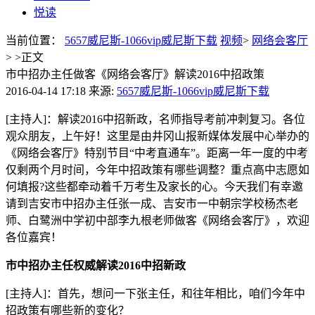
悦读
当前位置：
5657威尼斯-1066vip威尼斯下载
视频
>
网络会客厅
> >
正文
市中招办主任做客《网络会客厅》解读2016中招政策
2016-04-14 17:18
来源:
5657威尼斯-1066vip威尼斯下载
[主持人]：解读2016中招新政，名师指导考前冲刺复习。各位
观众朋友，上午好！这里是由井冈山报新媒体发展中心举办的
《网络会客厅》特别节目“中考直通车”。距离一年一度的中考
仅剩两个月时间，今年中招政策有哪些调整？重点高中志愿如
何填报?这些都牵动着千万考生及家长的心。今天我们有幸邀
请到吉安市中招办主任张一成、吉安市一中朝宗学校杨杰老
师、白鹭洲中学初中部李九根老师做客《网络会客厅》，欢迎
各位嘉宾！
市中招办主任权威解读2016中招新政
[主持人]：首先，想问一下张主任，和往年相比，咱们今年中
招政策有哪些新的变化？