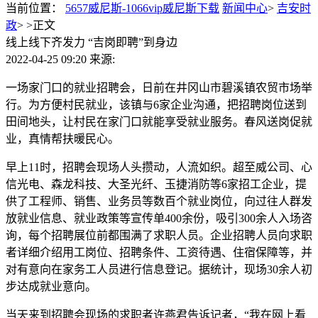
当前位置：
5657威尼斯-1066vip威尼斯下载
新闻中心
>
吉安时
政
> >
正文
线上线下齐发力 “吉岗即聘”到身边
2022-04-25 09:20
来源:
一场家门口的就业招聘会，日前在井冈山市碧溪镇农贸市场举
行。为方便村民就业，该镇与6家企业沟通，把招聘岗位送到
田间地头，让村民在家门口就能享受就业服务。春风送岗促就
业，真情帮扶暖民心。
早上11时，招聘会现场人头攒动，人流如织。超至威公司、心
信光电、森龙科技、大圣光纤、玉捷消防等6家招工企业，提
供了工程师、销售、业务员等数百个就业岗位，向过往人群发
放就业信息、就业政策等宣传单400余份，吸引300余人入场咨
询，每个招聘展位前都围满了求职人员。企业招聘人员向求职
者详细介绍用工岗位、招聘条件、工资待遇、住宿保障等，并
对有意向在家务工人员进行信息登记。据统计，现场30余人初
步达成就业意向。
当天来到招聘会现场的求职者许燕君告诉记者，“我在网上看