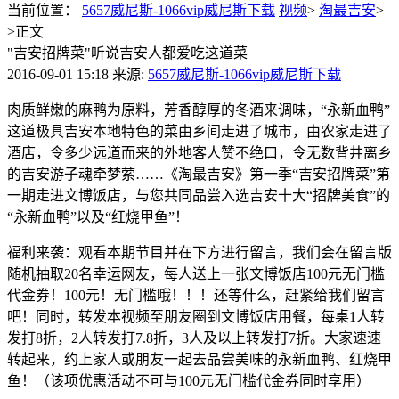
当前位置：
5657威尼斯-1066vip威尼斯下载
视频
>
淘最吉安
>
>
正文
"吉安招牌菜"听说吉安人都爱吃这道菜
2016-09-01 15:18
来源:
5657威尼斯-1066vip威尼斯下载
肉质鲜嫩的麻鸭为原料，芳香醇厚的冬酒来调味，“永新血鸭”
这道极具吉安本地特色的菜由乡间走进了城市，由农家走进了
酒店，令多少远道而来的外地客人赞不绝口，令无数背井离乡
的吉安游子魂牵梦萦……《淘最吉安》第一季“吉安招牌菜”第
一期走进文博饭店，与您共同品尝入选吉安十大“招牌美食”的
“永新血鸭”以及“红烧甲鱼”！
福利来袭：观看本期节目并在下方进行留言，我们会在留言版
随机抽取20名幸运网友，每人送上一张文博饭店100元无门槛
代金券！100元！无门槛哦！！！还等什么，赶紧给我们留言
吧！同时，转发本视频至朋友圈到文博饭店用餐，每桌1人转
发打8折，2人转发打7.8折，3人及以上转发打7折。大家速速
转起来，约上家人或朋友一起去品尝美味的永新血鸭、红烧甲
鱼！（该项优惠活动不可与100元无门槛代金券同时享用）