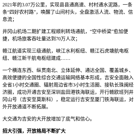
2021年的3.07万公里，实现县县通高速、村村通水泥路，一条
条“四好农村路”，唤醒了山间村头，全盘激活人流、物流、信
息流；
井冈山机场二期扩建工程顺利转场通航，“空中桥梁”愈加便
捷，机场旅客吞吐量达到70万人次；
赣江航道实现三级通航，峡江水利枢纽、赣江石虎塘航电枢
纽、赣江新干航电枢纽建成……
一个横连东西、纵贯南北、立体延伸、通达全国、覆盖城乡、
高效便捷的全国性综合交通运输网络基本形成，吉安全面融入
全省1小时交通圈、辐射周边省市3小时生活圈、接轨长珠闽经
济圈，成功开通吉安至深圳盐田港铁海联运，开行赣欧班列井
冈山号（吉安至莫斯科），稳定运行吉安至厦门铁海联运，对
外开放通道不断拓展。
大交通为吉安的大开放增加了底气和信心。
招大引强，开放格局不断扩大