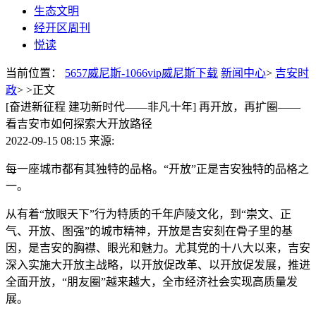
生态文明
经开区周刊
悦读
当前位置：
5657威尼斯-1066vip威尼斯下载
新闻中心
>
吉安时
政
> >
正文
[奋进新征程 建功新时代——非凡十年] 再开放，再扩圈——
看吉安市如何探索大开放路径
2022-09-15 08:15
来源:
每一座城市都有其独特的品格。“开放”正是吉安独特的品格之
一。
从有着“放眼天下”行为特质的千年庐陵文化，到“崇文、正
气、开放、图强”的城市精神，开放是吉安刻在骨子里的基
因，是吉安的胸襟、眼光和魅力。尤其党的十八大以来，吉安
深入实施大开放主战略，以开放促改革、以开放促发展，推进
全面开放，“朋友圈”越来越大，全市经济社会实现高质量发
展。