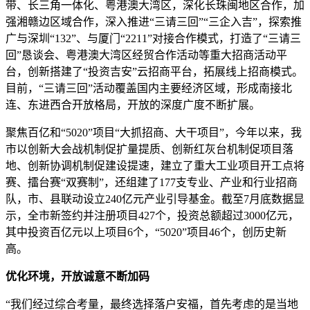
带、长三角一体化、粤港澳大湾区，深化长珠闽地区合作，加
强湘赣边区域合作，深入推进“三请三回”“三企入吉”，探索推
广与深圳“132”、与厦门“2211”对接合作模式，打造了“三请三
回”恳谈会、粤港澳大湾区经贸合作活动等重大招商活动平
台，创新搭建了“投资吉安”云招商平台，拓展线上招商模式。
目前，“三请三回”活动覆盖国内主要经济区域，形成南接北
连、东进西合开放格局，开放的深度广度不断扩展。
聚焦百亿和“5020”项目“大抓招商、大干项目”，今年以来，我
市以创新大会战机制促扩量提质、创新红灰台机制促项目落
地、创新协调机制促建设提速，建立了重大工业项目开工点将
赛、擂台赛“双赛制”，还组建了177支专业、产业和行业招商
队，市、县联动设立240亿元产业引导基金。截至7月底数据显
示，全市新签约并注册项目427个，投资总额超过3000亿元，
其中投资百亿元以上项目6个，“5020”项目46个，创历史新
高。
优化环境，开放诚意不断加码
“我们经过综合考量，最终选择落户安福，首先考虑的是当地