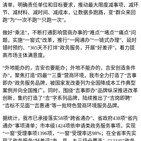
清单，明确责任单位和目标要求，推动最大限度减事项、减环
节、减材料、减时间、减成本，让数据多跑路，变“群众来回
跑”为“一次不跑”“只跑一次”。
做好“乘法”，不断打通影响营商办事的“难点”“堵点”“痛点”问
题，实施“一窗式”改革，推行“一网通办”“一链式办理”、延时
错时预约、“365天不打烊”政务服务，开展“好差评”，着力提
高市场主体满意度。
“外地能办的，吉安也要能办；外地不能办的，吉安创造条件
办”。聚焦打造“四最”“三重”营商环境，我市全力打造了“吉事
即办”政务服务品牌，被国家发改委列为全国降成本工作典型
案例并向全国推广。同时，围绕“吉事即办”品牌纵深推进改革
创新，集约打造了“吉”字系列品牌，陆续推出了“吉岗即聘”
“吉标不见面”“吉惠通”等一批特色营商环境服务品牌。
据统计，我市已承接落实58项“跨省通办”、省政府438项“省内
通办”事项清单；市本级1424项依申请类政务服务事项，实现
“一窗”受理事项1396项，“一窗”受理率达98%；在全省率先实
现了政务服务“好差评”市、县、乡三级全覆盖；“12345”政务