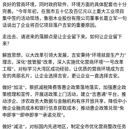
良好的营商环境，同时政府软件、环境方面的具体配套也十分
完善。”今年年初，在我市五十亿及百亿元以上重大工业项目
集中签约活动现场，鲁丽木业股份有限公司董事长葛立军一句
话说出了企业将百亿项目落户吉安的重要原因。
走出去、请进来的落脚点是让企业留下来。如何让企业留下
来？
解放思想，以大改革引领大发展，吉安秉持“环境就是生产力”
理念，深化“放管服”改革，深入实施优化营商环境“一号改革
工程”，对标学习大湾区成功经验，让优质的营商环境成为吉
安的亮丽名片，让企业选择吉安，更让企业一直选择吉安。
做好“加法”，狠抓减税降费等惠企政策落地落实，加强惠企政
策梳理和宣传，开展送政策上门活动，建立“吉惠通”平台，推
动涉企、涉农政务大数据与金融机构有序开放共享，降低中小
微企业融资成本和银行信息获取成本；推动惠企政策兑现“免
申即享”“即申即享”“承诺兑现”。
做好“减法”，对标国内先进地区，制定全市优化营商整改任务