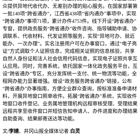
众提供异地代收代办、无差别办理的贴心服务。在国家部署第
一批140项“跨省通办”，江西省438项“省内通办”事项中，实现
“跨省通办”事项71项，累计办件4753件。线下开设“跨省通办”
专窗，提供政务服务“跨省通办”收件咨询、指导辅助申请、协
调联系、代收材料、代发证照等服务，实现“异地可办、就近
能办、一次办理”。实名注册用户可在办事窗口，通过“电子亮
证”方式调取个人证照信息，完成相关证照的信息核验，共享
自然人身份证和法人社会信用代码信息，实现电子证照共享互
认应用。同时，完善系统，依托国家一体化政务服务平台，互
设“跨省通办”专区，充分发挥统一支付、统一物流等功能，全
程网办能力显著增强。增设“政务服务跨省通办”链接，公布
“跨省通办”办事指南，方便企业群众查询，按标准准备申请材
料，开展异地窗口照单收件。拓展“跨省通办”系统，实现收件
地窗口收件登记、业务属地管理机构远程审核受理、受理结果
远程共享至收件窗口并短信告知申请人、办件进度和办理结果
自助查询、结果邮寄送达等功能。
文/
李婧
、井冈山报全媒体记者
白灵