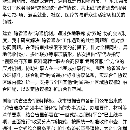
浙江衢州市、福建龙岩市、湖南株洲市和郴州市、广东东莞市
签订了政务服务“跨省通办”合作协议，共上线“跨省通办”服务
事项724项，涵盖就业、社保、医疗等与群众生活密切相关的
领域。
建立“跨省通办”沟通机制。通过多地联席或“双城”协商会议制
度，我市研究解决“跨省通办”工作遇到的共性问题和“点对点”
协同问题。在保持审批权限不变的前提下，针对全程网办、异
地代收代办、多地联办等事项情形，依次提供“帮代办指导”
“视频会商预审 资料流转”“联办会商预审 专属客服”全方位的
应对机制，协助办事人在一地完成办事行为。规范“跨省通办”
办理标准，联合制定“跨省通办”标准协议体系，实现合作协议
区域内标准统一，支持与全国其他“跨省通办”区域协议标准融
合匹配，以既定协议标准扩展合作范围。
创新“跨省通办”服务样板。我市根据省市各部门公布出来的
“跨省通办”高频事项服务指南的办事流程、办理要件、材料等
清单要素，结合省里部署在“一窗式综合服务平台”已上线事
项，全面推行“收受分离”新模式，按照统一标准收件审查，并
通过“一窗式综合服务平台”将业务流转至受理地，为企业和群