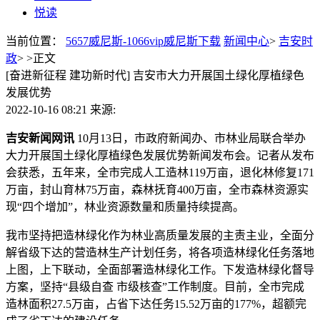
悦读
当前位置：
5657威尼斯-1066vip威尼斯下载
新闻中心
>
吉安时
政
> >
正文
[奋进新征程 建功新时代] 吉安市大力开展国土绿化厚植绿色
发展优势
2022-10-16 08:21
来源:
吉安新闻网讯
10月13日，市政府新闻办、市林业局联合举办
大力开展国土绿化厚植绿色发展优势新闻发布会。记者从发布
会获悉，五年来，全市完成人工造林119万亩，退化林修复171
万亩，封山育林75万亩，森林抚育400万亩，全市森林资源实
现“四个增加”，林业资源数量和质量持续提高。
我市坚持把造林绿化作为林业高质量发展的主责主业，全面分
解省级下达的营造林生产计划任务，将各项造林绿化任务落地
上图，上下联动，全面部署造林绿化工作。下发造林绿化督导
方案，坚持“县级自查 市级核查”工作制度。目前，全市完成
造林面积27.5万亩，占省下达任务15.52万亩的177%，超额完