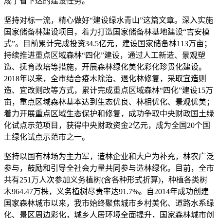
成了省下达的建设任务。
坚持对标一流，精心做好“建设绿水青山”这篇文章。深入实施
国家储备林建设项目，着力打造国家储备林基地建设“吉安模
式”。目前累计完成投资34.5亿元，建设国家储备林113万亩；
持续推进重点区域森林“四化”建设，通过人工新造、景观塑
造、抚育改培等措施，开展森林绿化美化彩化珍贵化建设。
2018年以来，全市结合疫木除治、退化林修复，采取宜造则
造、宜改则改等方式，累计完成重点区域森林“四化”建设15万
亩，重点区域森林基本达到生态优良、林相优化、景观优美；
着力开展重点区域生态保护和修复，成功争取中央财政国土绿
化试点示范项目，获得中央财政资金2亿元，成为全国20个国
土绿化试点示范市之一。
坚持以国有林场为主力军，造林企业和大户为补充，林农广泛
参与，鼓励和引导全社会力量共同参与造林绿化。目前，全市
共有251万人次参加义务植树(含各种形式折算)，种植各类树
木964.47万株，义务植树尽责率达91.7%。自2014年成功创建
国家森林城市以来，我市始终聚焦城市乡村美化、道路水系绿
化、景区周边彩化，城乡人居环境全面提升，国家森林城市创