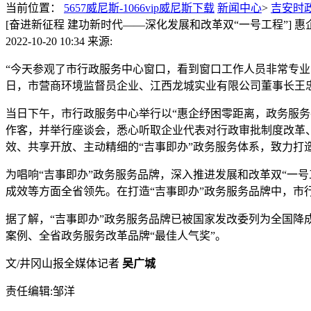
当前位置：
5657威尼斯-1066vip威尼斯下载
新闻中心
>
吉安时
[奋进新征程 建功新时代——深化发展和改革双“一号工程”] 
2022-10-20 10:34
来源:
“今天参观了市行政服务中心窗口，看到窗口工作人员非常专业、
日，市营商环境监督员企业、江西龙城实业有限公司董事长王
当日下午，市行政服务中心举行以“惠企纾困零距离，政务服务
作客，并举行座谈会，悉心听取企业代表对行政审批制度改革
效、共享开放、主动精细的“吉事即办”政务服务体系，致力打造
为唱响“吉事即办”政务服务品牌，深入推进发展和改革双“一
成效等方面全省领先。在打造“吉事即办”政务服务品牌中，市
据了解，“吉事即办”政务服务品牌已被国家发改委列为全国
案例、全省政务服务改革品牌“最佳人气奖”。
文/井冈山报全媒体记者
吴广城
责任编辑:邹洋