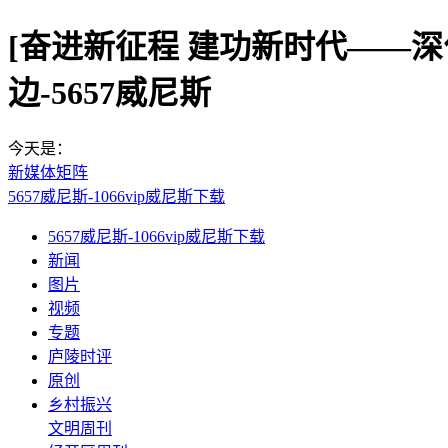
[奋进新征程 建功新时代——深
边-5657威尼斯
今天是：
新媒体矩阵
5657威尼斯-1066vip威尼斯下载
5657威尼斯-1066vip威尼斯下载
新闻
图片
视频
专题
庐陵时评
原创
乡村振兴
文明周刊