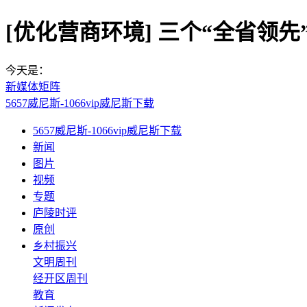
[优化营商环境] 三个“全省领先
今天是：
新媒体矩阵
5657威尼斯-1066vip威尼斯下载
5657威尼斯-1066vip威尼斯下载
新闻
图片
视频
专题
庐陵时评
原创
乡村振兴
文明周刊
经开区周刊
教育