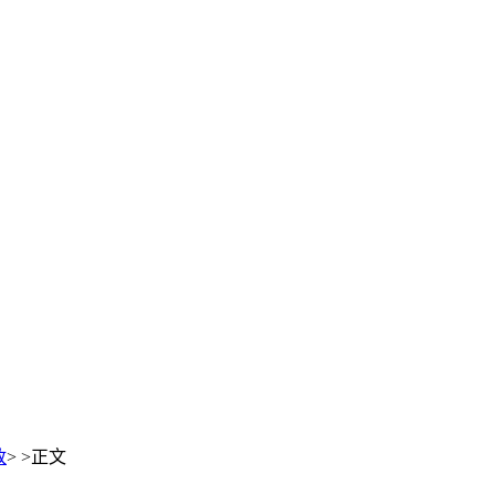
政
> >
正文