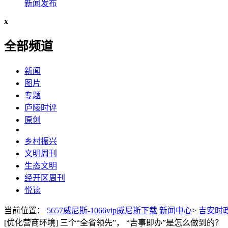
新闻发布
x
全部频道
新闻
图片
专题
庐陵时评
原创
乡村振兴
文明周刊
生态文明
经开区周刊
悦读
当前位置：
5657威尼斯-1066vip威尼斯下载
新闻中心
>
吉安时
[优化营商环境] 三个“全省领先”， “吉事即办”是怎么做到的？