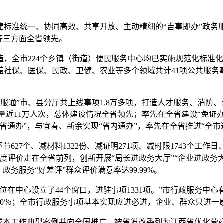
构建标准统一、协同高效、共享开放、主动精细的“吉事即办”政务
等三方面全省领先。
，全市224个乡镇（街道）便民服务中心均已实施规范化标准化
社保、医保、民政、卫健、农业等多个领域共计41项公共服务
“赣服通”市、县分厅共上线事项1.8万多项，打造人才服务、消
活跃量近11万人次，总体建设情况全省领先；率先在全省建设“免证
通办”，与宜春、新余实现“省内通办”，率先在全省推进“全市通
627个、减材料1322份、减证明271项、减时限1743个工作
意度评价走在全省前列，创新开展“局长进政务大厅”“企业进政务大
务服务“好差评”群众评价满意率达99.99%。
位在中心设立了44个窗口，进驻事项1331项。”市行政服务中心
100％；全市行政服务事项基本实现应进必进，企业、群众只进一
降成本工作典型案例并向全国推广，被省发改委列为江西省优化营