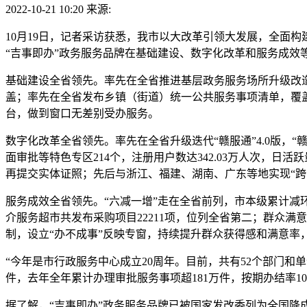
2022-10-21 10:20
来源:
10月19日，记者采访获悉，我市以大改革引领大发展，全面
“吉事即办”政务服务品牌在基础建设、数字化改革和服务成效
基础建设全省领先。率先在全省推进基层政务服务场所升级改造
盖；率先在全省发布乡镇（街道）统一公共服务事项清单，覆盖
台，做到窗口无差别受办服务。
数字化改革全省领先。率先在全省升级迭代“赣服通”4.0版，
面审批等特色专区214个，注册用户数达342.03万人次，日
再提交实体证照；先后与浙江、福建、湖南、广东等地实现“跨省
服务成效全省领先。“六减一增”走在全省前列，市本级累计减环节
介服务超市共发布采购项目22211项，位列全省第二；群众满
制，设立“办不成事”反映专窗，持续提升群众获得感和满意率，政
“今年是市行政服务中心成立20周年。目前，共有52个部门和单
件，去年全年累计办理审批服务事项超181万件，按期办结率
据了解，“吉事即办”政务服务品牌已被国家发改委列为全国