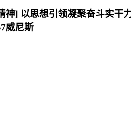
精神] 以思想引领凝聚奋斗实干
57威尼斯