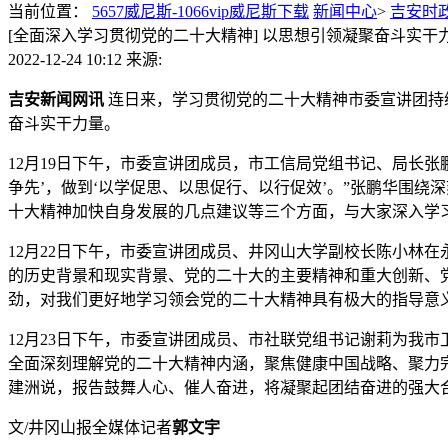
当前位置：
5657威尼斯-1066vip威尼斯下载
新闻中心
>
吉安时
[全面深入学习贯彻党的二十大精神] 以思想引领凝聚奋斗实
2022-12-24 10:12
来源:
吉安新闻网讯
连日来，学习贯彻党的二十大精神市委宣讲团持
奋斗实干力量。
12月19日下午，市委宣讲团成员，市工信局党组书记、局长
争先’，做到‘以学促思、以思促行、以行促效’。”张鹏华围
十大精神加快自身发展的几点建议等三个方面，与大家深入学
12月22日下午，市委宣讲团成员、井冈山大学副校长陈小林
的历史背景和现实背景、党的二十大的主要精神和重大创新、
劲，对我们更好地学习领会党的二十大精神具有极大的指导意
12月23日下午，市委宣讲团成员、市社联党组书记谢莉为我
全面深刻理解党的二十大精神内涵，聚焦健康中国战略、聚力
建洲说，报告鼓舞人心、催人奋进，将凝聚起团结奋进的强大
文/井冈山报全媒体记者
郭文宇