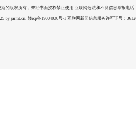
威尼斯的版权所有，未经书面授权禁止使用
互联网违法和不良信息举报电话：079
5 by jarmt.cn. 赣icp备19004936号-1
互联网新闻信息服务许可证号：361202