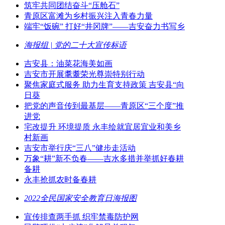
筑牢共同团结奋斗“压舱石”
青原区富滩为乡村振兴注入青春力量
端牢“饭碗” 打好“井冈牌”——吉安奋力书写乡
海报组 | 党的二十大宣传标语
吉安县：油菜花海美如画
吉安市开展耄耋荣光尊崇特别行动
聚焦家庭式服务 助力生育支持政策 吉安县“向
日葵
把党的声音传到最基层——青原区“三个度”推
进党
宅改提升 环境提质 永丰绘就宜居宜业和美乡
村新画
吉安市举行庆“三八”健步走活动
万象“耕”新不负春——吉水多措并举抓好春耕
备耕
永丰抢抓农时备春耕
2022全民国家安全教育日海报图
宣传排查两手抓 织牢禁毒防护网