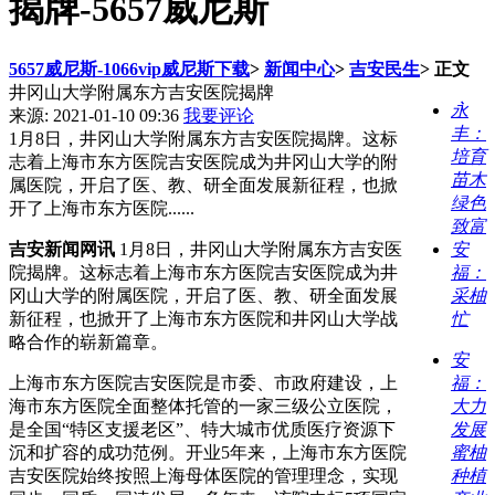
揭牌-5657威尼斯
5657威尼斯-1066vip威尼斯下载
>
新闻中心
>
吉安民生
>
正文
井冈山大学附属东方吉安医院揭牌
永
来源:
2021-01-10 09:36
我要评论
丰：
1月8日，井冈山大学附属东方吉安医院揭牌。这标
培育
志着上海市东方医院吉安医院成为井冈山大学的附
苗木
属医院，开启了医、教、研全面发展新征程，也掀
绿色
开了上海市东方医院......
致富
吉安新闻网讯
1月8日，井冈山大学附属东方吉安医
安
院揭牌。这标志着上海市东方医院吉安医院成为井
福：
冈山大学的附属医院，开启了医、教、研全面发展
采柚
新征程，也掀开了上海市东方医院和井冈山大学战
忙
略合作的崭新篇章。
安
上海市东方医院吉安医院是市委、市政府建设，上
福：
海市东方医院全面整体托管的一家三级公立医院，
大力
是全国“特区支援老区”、特大城市优质医疗资源下
发展
沉和扩容的成功范例。开业5年来，上海市东方医院
蜜柚
吉安医院始终按照上海母体医院的管理理念，实现
种植