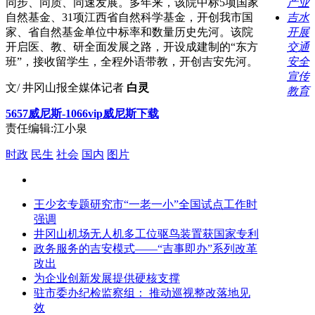
同步、同质、同速发展。多年来，该院中标5项国家
产业
自然基金、31项江西省自然科学基金，开创我市国
吉水
家、省自然基金单位中标率和数量历史先河。该院
开展
开启医、教、研全面发展之路，开设成建制的“东方
交通
班”，接收留学生，全程外语带教，开创吉安先河。
安全
宣传
文/ 井冈山报全媒体记者
白灵
教育
5657威尼斯-1066vip威尼斯下载
责任编辑:江小泉
时政
民生
社会
国内
图片
王少玄专题研究市“一老一小”全国试点工作时
强调
井冈山机场无人机多工位驱鸟装置获国家专利
政务服务的吉安模式——“吉事即办”系列改革
改出
为企业创新发展提供硬核支撑
驻市委办纪检监察组： 推动巡视整改落地见
效