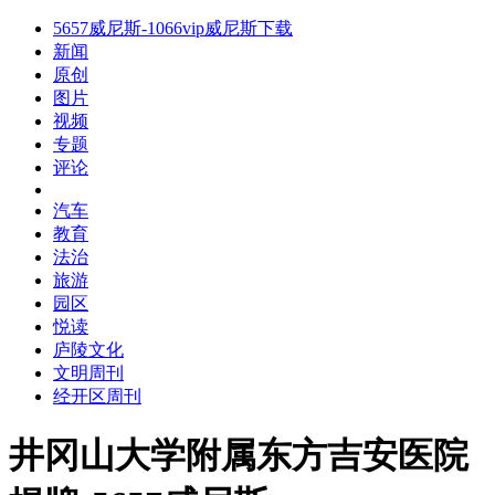
5657威尼斯-1066vip威尼斯下载
新闻
原创
图片
视频
专题
评论
汽车
教育
法治
旅游
园区
悦读
庐陵文化
文明周刊
经开区周刊
井冈山大学附属东方吉安医院