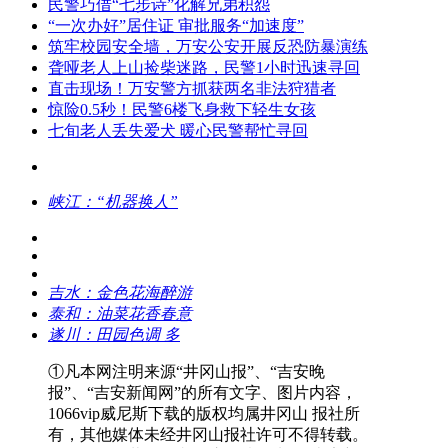
民警巧借“七步诗”化解兄弟积怨
“一次办好”居住证 审批服务“加速度”
筑牢校园安全墙，万安公安开展反恐防暴演练
聋哑老人上山捡柴迷路，民警1小时迅速寻回
直击现场！万安警方抓获两名非法狩猎者
惊险0.5秒！民警6楼飞身救下轻生女孩
七旬老人丢失爱犬 暖心民警帮忙寻回
峡江：“机器换人”
吉水：金色花海醉游
泰和：油菜花香春意
遂川：田园色调 多
①凡本网注明来源“井冈山报”、“吉安晚
报”、“吉安新闻网”的所有文字、图片内容，
1066vip威尼斯下载的版权均属井冈山 报社所
有，其他媒体未经井冈山报社许可不得转载。