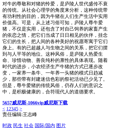
对牛的尊敬和对猪的怜爱，是庐陵人世代盛传不衰
的传统。从社会心理学的角度来分析，这种传统带
有功利性的目的，因为牛猪在人们生产生活中实用
价值高。可是，从上述习俗可知，庐陵人尊牛爱
猪，不仅是实用，还包含了对自己饲养的家畜产生
的依恋之情，把它们当成了日日相见的伙伴，挂念
它们的生长，把人间的各种美好的祝愿寄寓于它们
身上。有的已超越人与生物之间的关系，把它们摆
到与人平等的地位。这种风俗，是庐陵人热爱生
命、珍惜动物、善良纯朴的禀性的具体表现。随着
时代的进步，小农经济生产牛猪的方式已逐步改
变，一家养一条牛、一年养一头猪的模式日趋减
少，那些带有封建迷信色彩的祭祀活动已少见了。
但是，尊牛爱猪的传统风俗，仍存人们的意识之
中，是积极健康的，合符现代人的道德要求。
5657威尼斯-1066vip威尼斯下载
<
1
2
3
4
5
>
责任编辑:王志峰
时政
民生
社会
国际/国内
图片