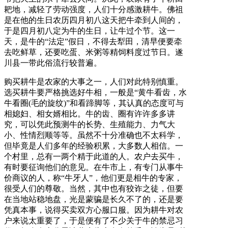
耙地，减轻了劳动强度，人们十分感激耕牛。佛祖
是在他的生日农历四月初八这天把牛牵到人间的，
于是四月初八定为牛的生日，让牛过个节。这一
天，是牛的“法定”假日，不得去犁田，清早便要牵
去吃鲜草，还要吃蛋、米粥等精饲料度过节日。遂
川县一带此俗流行较普遍。
购买耕牛是农家的大事之一，人们对此特别慎重。
选买耕牛要严格挑选好牛相，一般是“黄牛看齿，水
牛看圈(毛的旋纹)”和看蹄脚等，其认真的态度可与
相媳妇、相女婿相比。牛的齿、圈有许许多多讲
究，可以凭此预测牛的长势、生殖能力、力气大
小、性情烈顺等等。虽然不十分准确也不太科学，
但毕竟是人们多年的经验积累，大多数人相信。一
个村里，总有一两个精于此道的人。农户去买牛，
有时要征询他们的意见。在牛市上，有专门从事牛
价商议的人，称“牛牙人”，他们更是相牛的专家，
很受人们的尊敬。当然，其中也有狡诈之徒，但要
在当地站稳地盘，光是蒙骗是长久不了的，还是要
凭真本事，说得买卖双方心服口服。因为耕牛对农
户来说太重要了，于是便有了不少关于牛的禁忌习