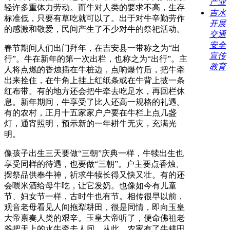
产业
轻许多重体力劳动。而牛对人类的要求不高，生存
吉水
标准低，只要有草吃就可以了。出于对牛辛勤劳作
开展
的感激和敬爱，民间产生了不少对牛的祭祀活动。
交通
安全
春节期间人们出门拜年，在吉安县一带称之为“出
宣传
行”。牛在新年的第一次出栏，也称之为“出行”。主
教育
人将点燃的香烛插在牛桩边，点响爆竹后，把牛牵
出来拴住，在牛角上挂上红纸条或在牛背上披一条
红布带。有的地方还会把牛牵去吃足水，再回栏休
息。新年期间，牛享受了比人还高一规格的礼遇。
有的农村，正月十五家家户户要在牛栏上点几盏
灯，通宵照明，预示新的一年耕牛无灾，充满光
明。
像孩子出生三天要做“三朝”庆典一样，牛犊出生也
享受同样的待遇，也要做“三朝”。户主要点香烛、
摆祭品供奉牛神，祈求牛犊长得又快又壮。有的还
会喂米酒给母牛吃，让它发奶。也像如今有儿童
节、妇女节一样，古时牛也有节。相传很早以前，
观音老母看见人间拖犁耕田，很是同情，即向玉皇
大帝禀奏人类的艰辛。玉皇大帝听了，便命佛祖老
爷把天上的水牛牵去人间。从此，农家有了牛耕田