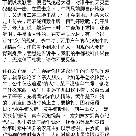
下躬以表歉意，便运气抡起大锤，对准牛的天灵盖
狠狠地一击。在重击之下，牛两只前脚自然地跪
下，又遭接二连三地击敲，牛才会倒地。几条大汉
走上前去，用麻绳捆紧牛脚，再割开喉咙，剖开肚
子。老人们说，敲第一下时，牛会跪下求情，还会
流泪，牛是通人性的。在安福县农村，有一个很
讲“仁义”的规矩。杀牛时，要用户主的衣服把牛的
眼睛蒙住，使它看不到杀牛的人。围观的人要把手
背到身后，意思是告诉牛，我们的手都被神仙绑住
了，无法伸手相救，请你不要见怪。
住在农户家，户主会给你讲述家里牛的许多轶闻趣
事，就像谈论某个亲人朋友。比如母牛怎么怜爱小
牛，公牛怎么追逐“情人”；某日没栓牢牛绳，偷吃
了什么东西；放牛时走远了几日找不着，又自己回
来了等等，充满着浓浓的人情味。黄牛是不准骑
的，顽童们放牧时骑上去，要挨打。因有俗语
日：“水牛骑长膘，黄牛骑断腰。”耕牛出卖，一定
要换新缰绳，卖主要把绳留下，意如嫁女要留点纪
念品。买牛者除了给牛钱外，还要另外拿些零钱，
给平时牵牛喂养的家庭主妇以示感谢。在乡间，偷
鸡摸狗的事时有发生，人们对偷盗者虽痛恨但不很