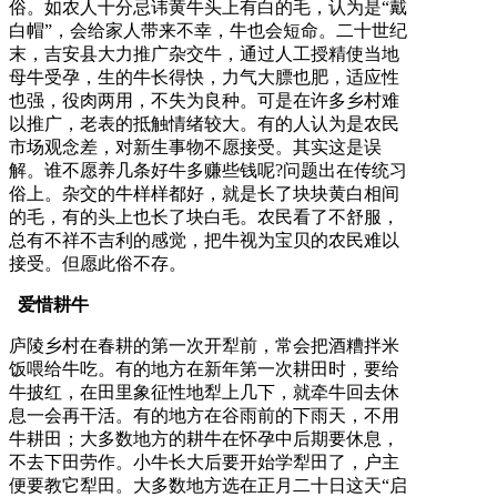
俗。如农人十分忌讳黄牛头上有白的毛，认为是“戴
白帽”，会给家人带来不幸，牛也会短命。二十世纪
末，吉安县大力推广杂交牛，通过人工授精使当地
母牛受孕，生的牛长得快，力气大膘也肥，适应性
也强，役肉两用，不失为良种。可是在许多乡村难
以推广，老表的抵触情绪较大。有的人认为是农民
市场观念差，对新生事物不愿接受。其实这是误
解。谁不愿养几条好牛多赚些钱呢?问题出在传统习
俗上。杂交的牛样样都好，就是长了块块黄白相间
的毛，有的头上也长了块白毛。农民看了不舒服，
总有不祥不吉利的感觉，把牛视为宝贝的农民难以
接受。但愿此俗不存。
爱惜耕牛
庐陵乡村在春耕的第一次开犁前，常会把酒糟拌米
饭喂给牛吃。有的地方在新年第一次耕田时，要给
牛披红，在田里象征性地犁上几下，就牵牛回去休
息一会再干活。有的地方在谷雨前的下雨天，不用
牛耕田；大多数地方的耕牛在怀孕中后期要休息，
不去下田劳作。小牛长大后要开始学犁田了，户主
便要教它犁田。大多数地方选在正月二十日这天“启