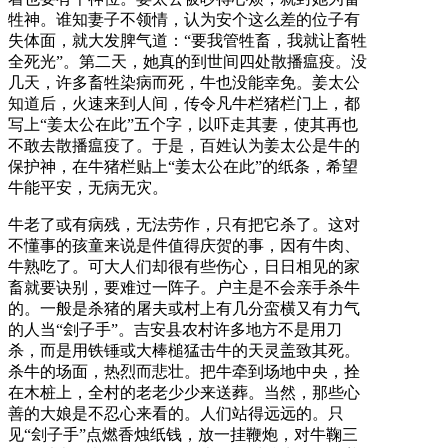
牲神。谁知妻子不领情，认为安个这么差的位子有
失体面，就大发脾气道：“要我管牲畜，我就让畜牲
全死光”。第二天，她真的到世间四处散播瘟疫。没
几天，许多畜牲染病而死，牛也没能幸免。姜太公
知道后，火速来到人间，传令凡牛栏猪栏门上，都
写上“姜太公在此”五个字，以吓走其妻，使其再也
不敢去散播瘟疫了。于是，百姓认为姜太公是牛的
保护神，在牛猪栏贴上“姜太公在此”的纸条，希望
牛能平安，无病无灾。
牛老了或有病残，无法劳作，只有把它杀了。这对
不懂事的孩童来说是件值得庆贺的事，因有牛肉、
牛熟吃了。可大人们却很有些伤心，日日相见的家
畜就要诀别，要难过一阵子。户主是不会亲手杀牛
的。一般是杀猪的屠夫或村上有几分蛮横又有力气
的人当“刽子手”。吉安县农村许多地方不是用刀
杀，而是用铁锤或大棒槌猛击牛的天灵盖致其死。
杀牛的场面，热烈而悲壮。把牛牵到场地中央，拴
在木桩上，全村的老老少少来送葬。当然，那些心
善的大娘是不忍心来看的。人们站得远远的。只
见“刽子手”点燃香烛纸钱，放一挂鞭炮，对牛鞠三