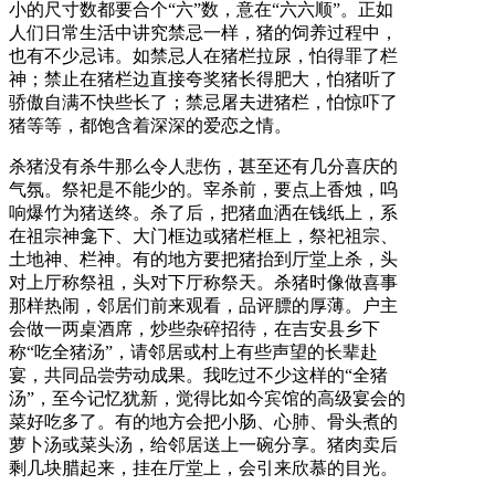
小的尺寸数都要合个“六”数，意在“六六顺”。正如
人们日常生活中讲究禁忌一样，猪的饲养过程中，
也有不少忌讳。如禁忌人在猪栏拉尿，怕得罪了栏
神；禁止在猪栏边直接夸奖猪长得肥大，怕猪听了
骄傲自满不快些长了；禁忌屠夫进猪栏，怕惊吓了
猪等等，都饱含着深深的爱恋之情。
杀猪没有杀牛那么令人悲伤，甚至还有几分喜庆的
气氛。祭祀是不能少的。宰杀前，要点上香烛，呜
响爆竹为猪送终。杀了后，把猪血洒在钱纸上，系
在祖宗神龛下、大门框边或猪栏框上，祭祀祖宗、
土地神、栏神。有的地方要把猪抬到厅堂上杀，头
对上厅称祭祖，头对下厅称祭天。杀猪时像做喜事
那样热闹，邻居们前来观看，品评膘的厚薄。户主
会做一两桌酒席，炒些杂碎招待，在吉安县乡下
称“吃全猪汤”，请邻居或村上有些声望的长辈赴
宴，共同品尝劳动成果。我吃过不少这样的“全猪
汤”，至今记忆犹新，觉得比如今宾馆的高级宴会的
菜好吃多了。有的地方会把小肠、心肺、骨头煮的
萝卜汤或菜头汤，给邻居送上一碗分享。猪肉卖后
剩几块腊起来，挂在厅堂上，会引来欣慕的目光。