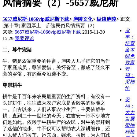
风情摘要（2）-5657威尼斯
5657威尼斯-1066vip威尼斯下载
>
庐陵文化
>
纵谈庐陵
>
正文
[第十章] 家园厚土—庐陵民俗风情摘要（2）
永
来源:
5657威尼斯-1066vip威尼斯下载
2015-11-30
丰：
15:29
我要评论
培育
二、尊牛宠猪
苗木
绿色
牛、猪是农家重要的牲畜，庐陵人几乎把它们当作
致富
了家庭成员，尊崇爱惜，关怀备至，酿成了经久不
安
衰的乡俗，有的至今沿袭不变。
福：
采柚
尊崇耕牛
忙
耕牛是千百年来农民最重要的生产资料，有没有一
安
头好耕牛，往往成为农户家底是否殷实的标准之
福：
一。自古以来，人们从事农业生产，主要依赖牛
大力
耕，直到二十一世纪的今天，在吉安一带不少地方
发展
仍是如此。依赖于牛耕生产的农民，对牛的崇拜到
蜜柚
了迷信的地步。牛不仅可以帮助农人深耕细作，还
种植
可以帮人们拉车、运东西、碾米、拉磨，为人们减