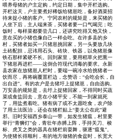
喂养母猪的户主定购，约定日期，集中开栏选购。
开栏这天，户主要煮好稀饭给猪崽吃，备好酒菜招
待来捉小猪的客户。宁冈农村的规矩是，来买猪的
人坐下后，主人端来茶，买猪者要一口气喝完；吃
饭时，每样菜都要尝几口，还讲究吃得又饱又快，
意在买的小猪也像自己一样会吃。在许多县的乡
村，买猪者如买一只猪崽挑回家，另一头要放几块
土砖配担，忌讳用石头、砖块、铁器，以免猪崽像
铁石那样紧硬不长。回到家里，要用稻草火把熏一
下猪崽再进栏——这倒合符现代消毒的要求。永新
县农家在放猪崽人栏时，要端一碗冷水给挑猪者一
饮而尽，再将碗覆置栏边，念赞语：“会吃会长，自
出自进”。有的农户是去猪圩上捉猪崽，自由选购。
万安县的规矩是，去圩上捉猪回家，不得同时买蔬
菜或食盐回去，意在小猪平安，不能一到家就死
了，用盐煮着吃。猪有病了或不太愿吃食，农户除
了用土法医治，还会在猪栏贴上“姜太公在此”避
邪。旧时安福西乡泰山一带，如发生猪瘟，村里要
举行“青狮灯”会，青壮年赤膊上阵，手持关刀、梭
标、虎叉之类的器具在猪栏前耍舞，驱逐“瘟鬼”。
为使猪长得顺利，有的地方做猪的食盆时，长宽大