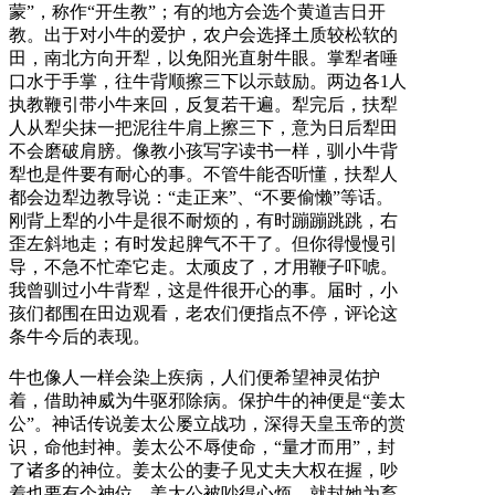
蒙”，称作“开生教”；有的地方会选个黄道吉日开
教。出于对小牛的爱护，农户会选择土质较松软的
田，南北方向开犁，以免阳光直射牛眼。掌犁者唾
口水于手掌，往牛背顺擦三下以示鼓励。两边各1人
执教鞭引带小牛来回，反复若干遍。犁完后，扶犁
人从犁尖抹一把泥往牛肩上擦三下，意为日后犁田
不会磨破肩膀。像教小孩写字读书一样，驯小牛背
犁也是件要有耐心的事。不管牛能否听懂，扶犁人
都会边犁边教导说：“走正来”、“不要偷懒”等话。
刚背上犁的小牛是很不耐烦的，有时蹦蹦跳跳，右
歪左斜地走；有时发起脾气不干了。但你得慢慢引
导，不急不忙牵它走。太顽皮了，才用鞭子吓唬。
我曾驯过小牛背犁，这是件很开心的事。届时，小
孩们都围在田边观看，老农们便指点不停，评论这
条牛今后的表现。
牛也像人一样会染上疾病，人们便希望神灵佑护
着，借助神威为牛驱邪除病。保护牛的神便是“姜太
公”。神话传说姜太公屡立战功，深得天皇玉帝的赏
识，命他封神。姜太公不辱使命，“量才而用”，封
了诸多的神位。姜太公的妻子见丈夫大权在握，吵
着也要有个神位。姜太公被吵得心烦，就封她为畜