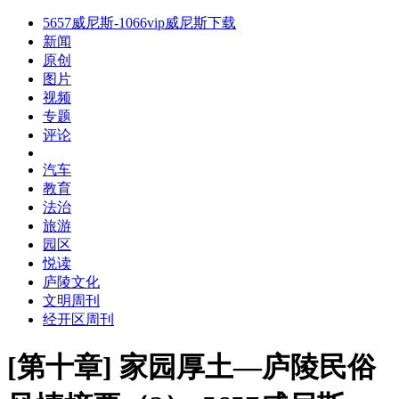
5657威尼斯-1066vip威尼斯下载
新闻
原创
图片
视频
专题
评论
汽车
教育
法治
旅游
园区
悦读
庐陵文化
文明周刊
经开区周刊
[第十章] 家园厚土—庐陵民俗