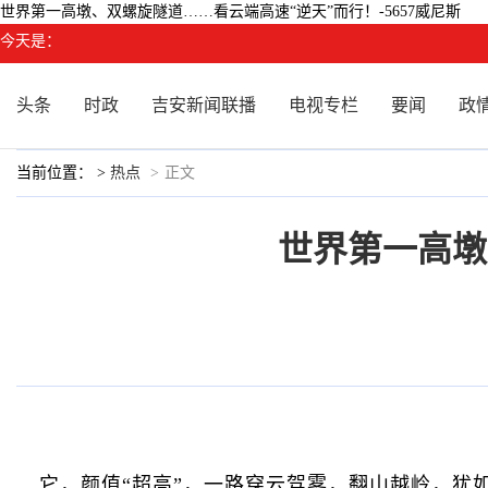
世界第一高墩、双螺旋隧道……看云端高速“逆天”而行！-5657威尼斯
今天是：
头条
时政
吉安新闻联播
电视专栏
要闻
政
当前位置： >
热点
>
正文
世界第一高墩
它，颜值“超高”，一路穿云驾雾，翻山越岭，犹