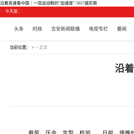
沿着高速看中国｜一双运动鞋的“加速度”-5657威尼斯
今天是：
头条
时政
吉安新闻联播
电视专栏
要闻
当前位置： >
>
正文
沿着
裁剪、压合、定型、检验……日前，傍晚时分