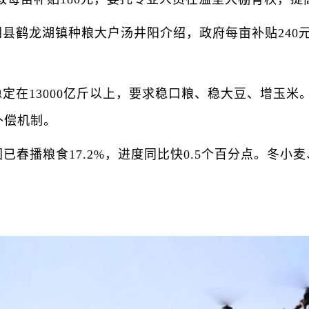
鹤龙湖镇种粮大户汤井阳介绍，政府每亩补贴240元
13000亿斤以上，要求稳口粮、稳大豆、增玉米。
补偿机制。
播粮食17.2%，进度同比快0.5个百分点。冬小麦、