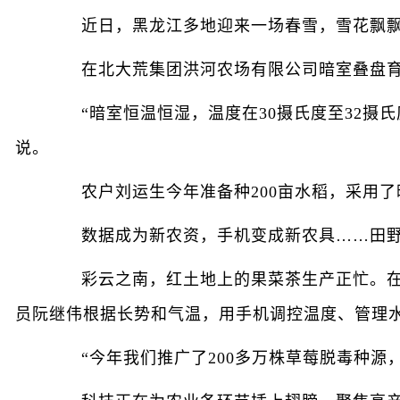
近日，黑龙江多地迎来一场春雪，雪花飘飘洒
在北大荒集团洪河农场有限公司暗室叠盘育
“暗室恒温恒湿，温度在30摄氏度至32摄氏
说。
农户刘运生今年准备种200亩水稻，采用了
数据成为新农资，手机变成新农具……田野里
彩云之南，红土地上的果菜茶生产正忙。在昆
员阮继伟根据长势和气温，用手机调控温度、管理
“今年我们推广了200多万株草莓脱毒种源