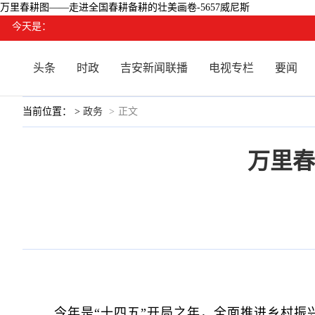
万里春耕图——走进全国春耕备耕的壮美画卷-5657威尼斯
今天是：
头条
时政
吉安新闻联播
电视专栏
要闻
当前位置： >
政务
>
正文
万里春
今年是“十四五”开局之年，全面推进乡村振