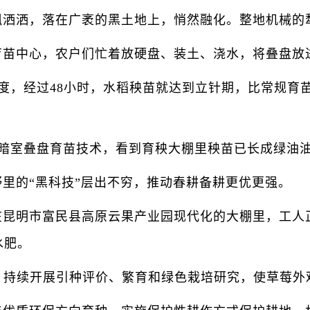
洒，落在广袤的黑土地上，悄然融化。整地机械的
苗中心，农户们忙着放硬盘、装土、浇水，将叠盘放
度，经过48小时，水稻秧苗就达到立针期，比常规育
暗室叠盘育苗技术，看到育秧大棚里秧苗已长成绿油
的“黑科技”层出不穷，推动春耕备耕更优更强。
明市富民县高原云果产业园现代化的大棚里，工人正
水肥。
，持续开展引种评价、繁育和绿色栽培研究，使草莓外