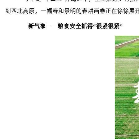
到西北高原，一幅春和景明的春耕画卷正在徐徐展
新气象——粮食安全抓得“很紧很紧”