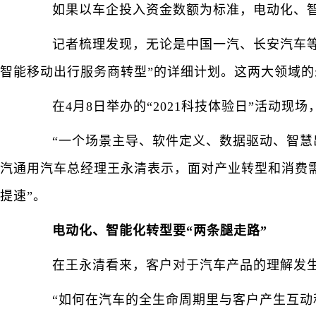
如果以车企投入资金数额为标准，电动化、智
记者梳理发现，无论是中国一汽、长安汽车等大
智能移动出行服务商转型”的详细计划。这两大领域
在4月8日举办的“2021科技体验日”活动现场
“一个场景主导、软件定义、数据驱动、智慧出
汽通用汽车总经理王永清表示，面对产业转型和消费需
提速”。
电动化、智能化转型要“两条腿走路”
在王永清看来，客户对于汽车产品的理解发生
“如何在汽车的全生命周期里与客户产生互动和