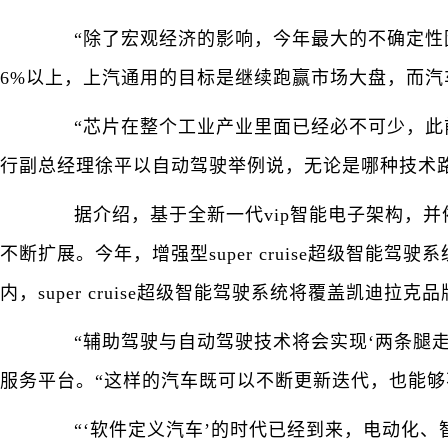
“除了宏观经济的影响，今年最大的不确定性因
6%以上，上汽通用的目标是继续跑赢市场大盘，而
“芯片在整个工业产业里面已经必不可少，此前
行副总经理徐平以自动驾驶举例说，无论是哪种技术路
据介绍，基于全新一代vip智能电子架构，并
不断扩展。今年，增强型super cruise超级智
内，super cruise超级智能驾驶系统将覆盖凯
“辅助驾驶与自动驾驶技术将会实现‘两条腿走
服务平台。“这样的汽车既可以不断更新迭代，也能够
“‘软件定义汽车’的时代已经到来，电动化、